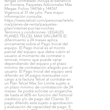
tengas contratado incluya el beneficio 
sin frontera. Paquetes Adicionales Más 
Megas: Folios 144766 y 144767. 
Vigencia al 31 de julio. Para mayor 
información consulta:
https://www.telcel.com/personas/telefo
nia/planes-de-renta/paquetes-
plan/internet-por-las-noches
Términos y condiciones: LEGALES 
PLANES TELCEL MAX SIN LÍMITE El 
diferimiento a 24 meses aplica 
únicamente sobre el Pago Inicial del 
equipo. El Pago Inicial es el monto 
parcial del equipo que debe cubrir el 
usuario al momento de contratar o 
renovar, mismo que puede variar 
dependiendo del equipo y el plazo 
mínimo de contratación elegido por el 
usuario. El Pago Inicial del equipo será 
diferido en 24 pagos mensuales con 
cargo a la factura Telcel al contratar en 
un Plan Telcel Max Sin Límite sujeto a 
un plazo mínimo de contratación de 24 
meses. Se podrá solicitar un enganche 
de hasta el 60% en función del historial 
crediticio y/o de pago del Cliente. El 
pago diferido está sujeto a aprobación 
y evaluación de capacidad de pago. I) 