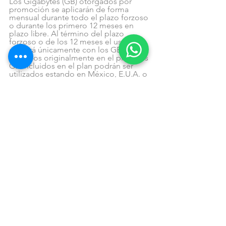
Los Gigabytes (GB) otorgados por 
promoción se aplicarán de forma 
mensual durante todo el plazo forzoso 
o durante los primero 12 meses en 
plazo libre. Al término del plazo 
forzoso o de los 12 meses el usuario 
contará únicamente con los GB 
incluidos originalmente en el plan. Los 
GB incluidos en el plan podrán ser 
utilizados estando en México, E.U.A. o 
Canadá. La navegación en Internet en 
E.U.A. o Canadá dependerá de la 
capacidad y tecnología ofrecida por el 
operador extranjero. Sujeto a Política 
de Uso de Servicios Sin Frontera 
disponible para su consulta en 
www.telcel.com/sinfrontera. No 
acumulable con otras promociones 
que otorguen GB de regalo. Vigencia 
en toda la República Mexicana 
excepto Ciudad de México, Estado de 
México, Hidalgo y Morelos, a través de 
Centros de Atención a Clientes y 
Distribuidores Autorizados Telcel 
participantes al 21 de julio de 2021. Los 
precios publicados incluyen IVA del 
16%. Información en www.telcel.com, 
Centros de Atención a Clientes y 