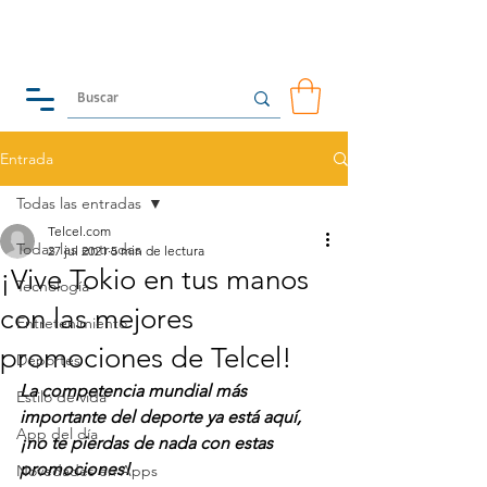
Entrada
Todas las entradas
Telcel.com
Todas las entradas
27 jul 2021
5 min de lectura
¡Vive Tokio en tus manos
Tecnología
con las mejores
Entretenimiento
promociones de Telcel!
Deportes
La competencia mundial más 
Estilo de vida
importante del deporte ya está aquí, 
App del día
¡no te pierdas de nada con estas 
promociones!
Novedades en Apps