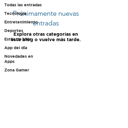
Todas las entradas
Próximamente nuevas
Tecnología
entradas
Entretenimiento
Deportes
Explora otras categorías en
Estilo de vida
este blog o vuelve más tarde.
App del día
Novedades en
Apps
Zona Gamer