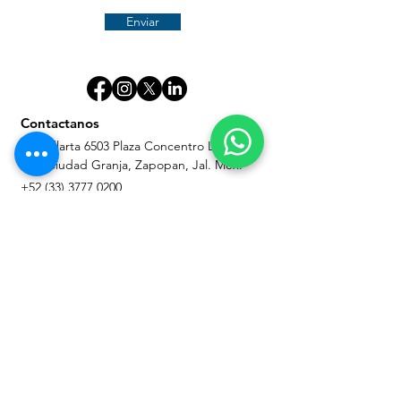
Enviar
Contactanos
Av. Vallarta 6503 Plaza Concentro L22 Z-D
Col. Ciudad Granja, Zapopan, Jal. Mex.
+52 (33) 3777 0200
info@celaris.mx
Mi cuenta
Acceso
Mis pedidos
Mi whishlist
Mis direcciones
Información para usuarios
Terminos y condiciones.
Garantías