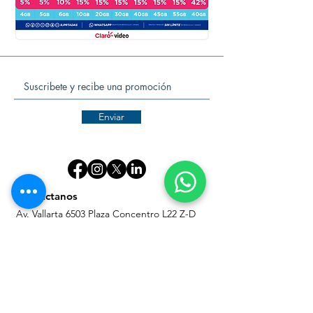
Enviar
Contactanos
Av. Vallarta 6503 Plaza Concentro L22 Z-D
Col. Ciudad Granja, Zapopan, Jal. Mex.
+52 (33) 3777 0200
info@celaris.mx
Mi cuenta
Acceso