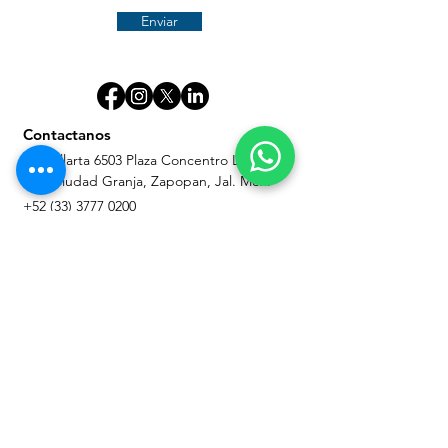
Enviar
Contactanos
Av. Vallarta 6503 Plaza Concentro L22 Z-D
Col. Ciudad Granja, Zapopan, Jal. Mex.
+52 (33) 3777 0200
info@celaris.mx
Mi cuenta
Acceso
Mis pedidos
Mi whishlist
Mis direcciones
Información para usuarios
Terminos y condiciones.
Garantías