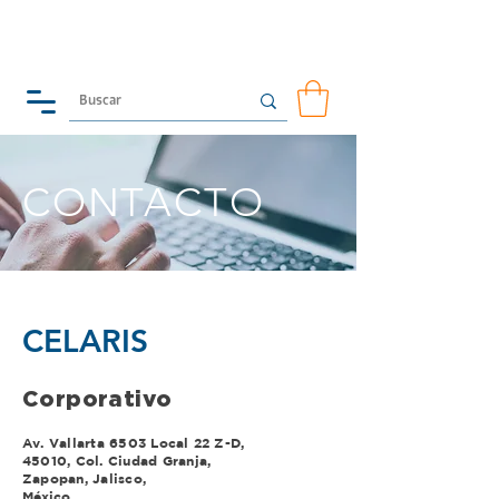
CONTACTO
CELARIS
Corporativo
Av. Vallarta 6503 Local 22 Z-D,
45010, Col. Ciudad Granja,
Zapopan, Jalisco,
​México