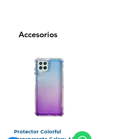
Accesorios
Protector Colorful
Protector Glitter Cle