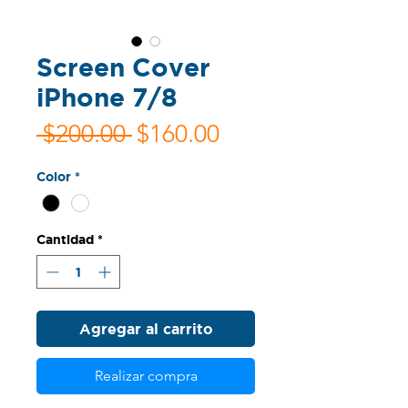
Screen Cover
iPhone 7/8
Precio
Precio
 $200.00 
$160.00
de
Color
*
oferta
Cantidad
*
Agregar al carrito
Realizar compra