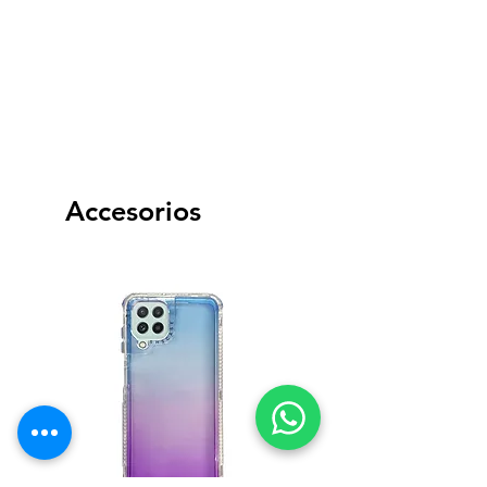
Conexiones Inalámbricas
NFC
USB
Wi Fi
Bluetooth V 5.2
Sistema Operativo
Android 12
Accesorios