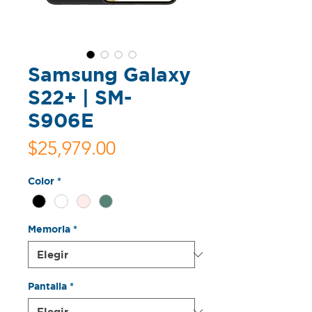
Samsung Galaxy
S22+ | SM-
S906E
Precio
$25,979.00
Color
*
Memoria
*
Pantalla
*