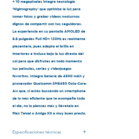
+ 10 megapixeles integra tecnología
'Nightography' que optimiza la luz para
tomar fotos y grabar videos nocturnos
dignos de compartir con tus seguidores.
La experiencia en su pantalla AMOLED de
6.6 pulgadas Full HD+ 120Hz es realmente
placentera, pues adapta el brillo en
interiores e incluso bajo la luz directa del
sol para que disfrutes en todo momento
tus películas, series y videojuegos
favoritos. Integra batería de 4500 mAh y
procesador Qualcomm SM8450 Octa-Core.
Así que, si estás buscando un smartphone
de lo más eficiente que te acompañe todo
el día, no lo pienses más y llévatelo en
Plan Telcel o Amigo Kit a muy buen precio.
Especificaciones técnicas