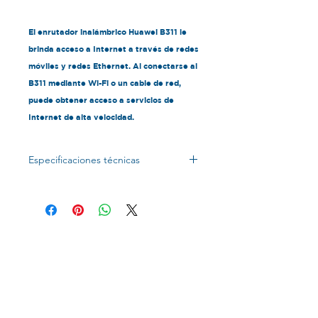
El enrutador inalámbrico Huawei B311 le
brinda acceso a Internet a través de redes
móviles y redes Ethernet. Al conectarse al
B311 mediante Wi-Fi o un cable de red,
puede obtener acceso a servicios de
Internet de alta velocidad.
Especificaciones técnicas
4G LTE B1/B3/B7/B8/B20/B38
(800/900/1800/2100/2600Mhz), 3G
UMTS: 2100/900Mhz
1 puerto LAN/un teléfono (RJ11)
puerto/protocolo Wi-Fi
802.11b/g/n.
Requiere tarjeta SIM y servicio de
Internet (tamaño de tarjeta SIM
estándar).