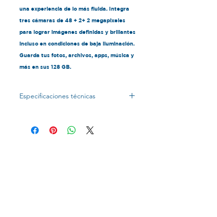
una experiencia de lo más fluida. Integra
tres cámaras de 48 + 2+ 2 megapixeles
para lograr imágenes definidas y brillantes
incluso en condiciones de baja iluminación.
Guarda tus fotos, archivos, apps, música y
más en sus 128 GB.
Especificaciones técnicas
Pantalla
720 x 1600 pixeles, 6.5 pulgadas
Memoria
Memoria externa: Micro SD,
expandible hasta 512 GB.
Memoria interna: 128 GB de
memoria total, 110 GB de
memoria disponible para
usuario.
Cámara
Cámara frontal: 13 megapixeles