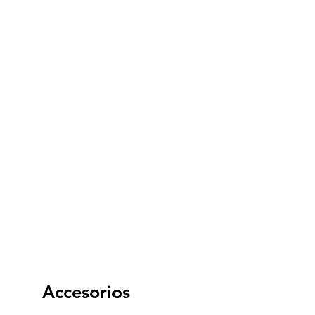
Cámara trasera: 48 + 2 + 2
megapixeles
Procesador
MediaTek Dimensity 700 Octa
Core ( 2 x 2.2 GHz + 6 x 2.0
GHz )
Sistema Operativo
Android 11
Conexiones Inalámbricas
USB
Wi Fi
Bluetooth V 5.0
Accesorios