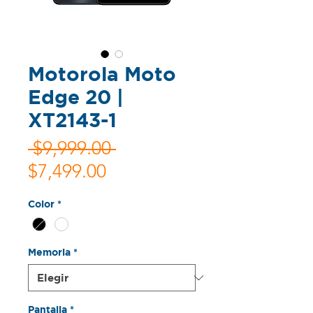
Motorola Moto
Edge 20 |
XT2143-1
Precio
 $9,999.00 
Precio
$7,499.00
de
Color
*
oferta
Memoria
*
Pantalla
*