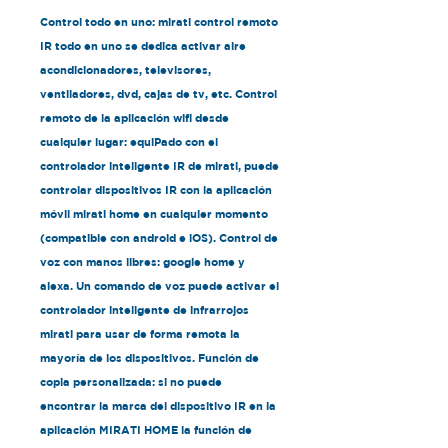
Control todo en uno: mirati control remoto
IR todo en uno se dedica activar aire
acondicionadores, televisores,
ventiladores, dvd, cajas de tv, etc. Control
remoto de la aplicación wifi desde
cualquier lugar: equiPado con el
controlador inteligente IR de mirati, puede
controlar dispositivos IR con la aplicación
móvil mirati home en cualquier momento
(compatible con android e iOS). Control de
voz con manos libres: google home y
alexa. Un comando de voz puede activar el
controlador inteligente de infrarrojos
mirati para usar de forma remota la
mayoría de los dispositivos. Función de
copia personalizada: si no puede
encontrar la marca del dispositivo IR en la
aplicación MIRATI HOME la función de