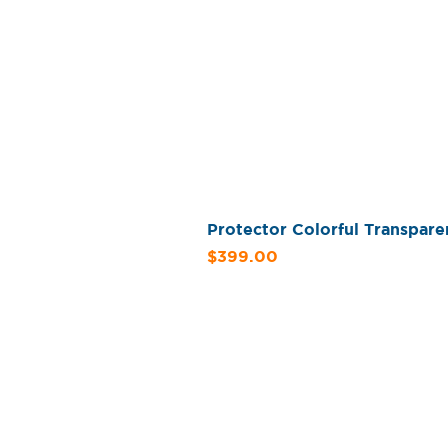
Protector Colorful Transpar
Precio
$399.00