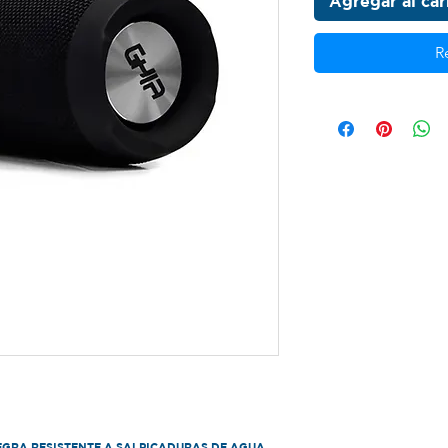
Agregar al car
R
GRA RESISTENTE A SALPICADURAS DE AGUA 