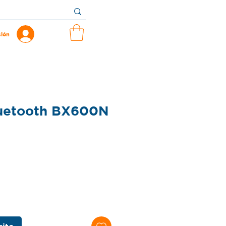
sión
luetooth BX600N
recio