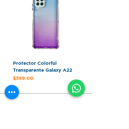
Protector Colorful
Protector Glitter Cle
Transparente Galaxy A22
Color Galaxy A22
Precio
Precio
$399.00
$379.00
Enviar