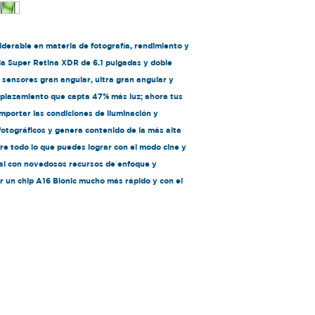
Trasera: 48 + 24
Conexiones Inalá
Wi-Fi
iderable en materia de fotografía, rendimiento y
USB
la Super Retina XDR de 6.1 pulgadas y doble
NFC
Bluetooth
sensores gran angular, ultra gran angular y
TV OUT
splazamiento que capta 47% más luz; ahora tus
Pantalla
importar las condiciones de iluminación y
6.1
fotográficos y genera contenido de la más alta
Procesador
re todo lo que puedes lograr con el modo cine y
Apple Chip A16 Bi
al con novedosos recursos de enfoque y
Memoria
 un chip A16 Bionic mucho más rápido y con el
128 GB
Sistema Operativ
.
iOS 17