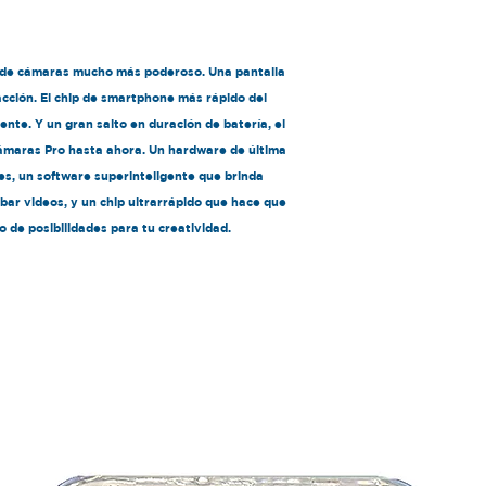
Memoria Intern
Cámara
Cámara fronta
a de cámaras mucho más poderoso. Una pantalla
Cámara trasera
cción. El chip de smartphone más rápido del
MP: ultra gran 
nte. Y un gran salto en duración de batería, el
Procesador
ámaras Pro hasta ahora. Un hardware de última
Chip A15 Bioni
s, un software superinteligente que brinda
Sistema Operativ
iOS 15
bar videos, y un chip ultrarrápido que hace que
Conexiones Inalá
 de posibilidades para tu creatividad.
Lightning
NFC
Wi‑Fi
Bluetooth V 5.