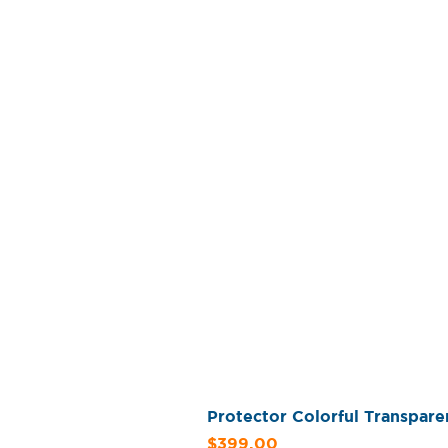
Protector Colorful Transpar
Precio
$399.00