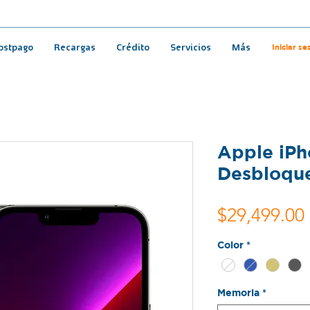
Iniciar se
ostpago
Recargas
Crédito
Servicios
Más
Apple iPh
Desbloqu
$29,499.00
Color
*
Memoria
*