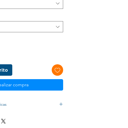
rito
ealizar compra
icas
xeles, 6.7 pulgadas