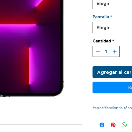
Elegir
Pantalla
*
Elegir
Cantidad
*
Agregar al car
R
Especificaciones técn
Pantalla
2778 x 1284 pi
Memoria