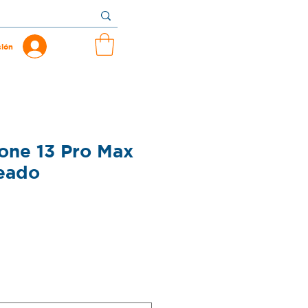
sión
one 13 Pro Max
eado
Precio