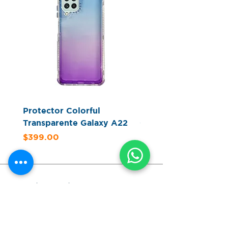
Protector Colorful
Protector Glitter Cle
Transparente Galaxy A22
Color Galaxy A22
Precio
Precio
$399.00
$379.00
Enviar