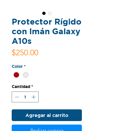
Protector Rígido
con Imán Galaxy
A10s
Precio
$250.00
Color
*
Cantidad
*
Agregar al carrito
Realizar compra