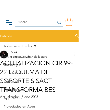
Entrada
Todas las entradas
Mark
Todas las entradas
8 sept 2021
2 min de lectura
ACTUALIZACION CIR 99-
Tecnología
22 ESQUEMA DE
Entretenimiento
SOPORTE SISACT
Deportes
TRANSFORMA BES
Estilo de vida
Actualizado:
13 ene 2023
App del día
Novedades en Apps